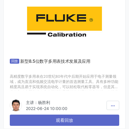
新型8.5位数字多用表技术发展及应用
回放
高精度数字多用表在20世纪80年代中后期开始应用于电子测量领
域，成为直流和低频交流电学计量的首选测量工具。具有多种功能
精度高且易于实现系统自动化，可以轻松取代检零器等，但是其直
流输入放大器并没有完全匹配检零器特性所需的特定设计。在某些
关键方面，高精度数字多用表具有一定的缺陷，其中一个关键问题
主讲：杨胜利
是仪器的输入偏置电流。输入偏置电流来源于高精度数字多用表中
的前级放大器电路，其数值高达50pA。而最新型的福禄克高精度
2022-06-24 10:00:00
数字多用表8588A的偏置电流明显更小，最大仅为20pA。最初测
试时，该偏置电流还可以被调整几乎接近于0pA 。这实际上消除了
观看回放
输入偏置电流导致的偏移电压问题。并且，随着时间的变化，偏置
电流的变化很小，因此在很长一段时间内都将保持在该水平，从而