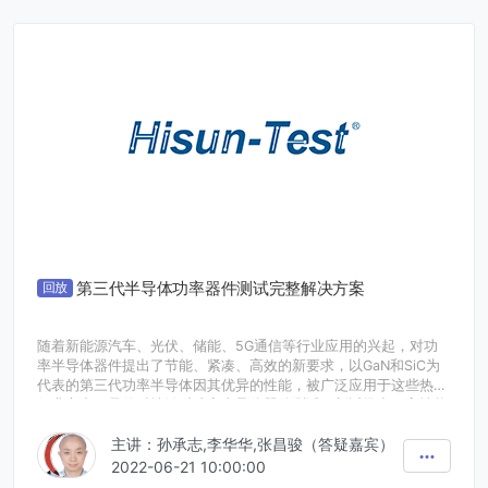
确保了福禄克8588A 型高精度数字多用表是替代模拟检零器的合
适产品。
揭秘新型8.5位数字多用表采用的新技术；图文阐述性能指标；视
频展示全新应用。
第三代半导体功率器件测试完整解决方案
回放
随着新能源汽车、光伏、储能、5G通信等行业应用的兴起，对功
率半导体器件提出了节能、紧凑、高效的新要求，以GaN和SiC为
代表的第三代功率半导体因其优异的性能，被广泛应用于这些热点
行业之中。是德科技针对功率半导体器件测试，新近推出了高性能
动态参数测量方案，结合早已被业界广泛接受及应用的静态参数测
主讲：孙承志,李华华,张昌骏（答疑嘉宾）
试，其完善的测试方案能够完整覆盖从SiC到GaN，从分立器件到
模组，全面助力客户解决高速开关、高压、高流、快沿等测试难
2022-06-21 10:00:00
点。本研讨会将针对这些难点的测试方法和技术逐一详细讲解。