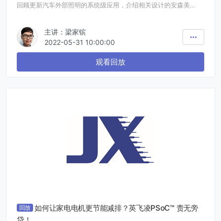
回顾更新汽车外部照明的系统级应用，介绍相关设计的安森美
(onsemi)半导体方案，包括矩阵光/像素光、造型定制及车联万物
(V2X)，让您了解我司方案如何惠及系统和终端用户。
主讲：梁家镔
2022-05-31 10:00:00
观看回放
如何让家电电机更节能减排？英飞凌PSoC™ 责无旁
回放
贷！