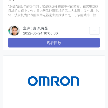
“双碳”是近年的热门词，它是碳达峰和碳中和的简称。在实现双碳
目标的过程中，作为国内居民能源消耗的第二大来源，以空调、冰
箱、洗衣机为代表的家用电器是主要推动力之一，节能减排，智能
高效是家用电器的未来发展趋势。而电机是目前家用电器最主要的
能源消耗，所以电机控制在很大程度上决定了家用电器能耗比的提
主讲：彭涛,黄磊
升。英飞凌领先的PSoC™ MCU 助力家用电器电机控制设计方案，
它降低电机能耗并促进系统智能化，实现家电从高耗能到高效能的
2022-05-24 10:00:00
转型，成功应对国内家用电器行业双碳挑战。
为此英飞凌将在5月24日携手我们的合作伙伴京西电子一起举办网
观看回放
络研讨会，就英飞凌PSoC™ MCU在家用电器电机控制的应用和方
案进行系统全面的技术介绍。 通过本次研讨会，您将360°无死角
的了解英飞凌PSoC™ MCU的关键特性以及相关应用介绍。还在等
什么？快来报名吧！