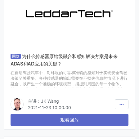
为什么传感器原始级融合和感知解决方案是未来
回放
ADAS和AD应用的关键？
在自动驾驶汽车中，对环境的可靠和准确的感知对于实现安全驾驶
决策至关重要。各种传感器的输出需要在不损失信息的情况下进行
融合，以产生一个准确的环境模型，捕捉到周围的每一个物体。目
前ADAS和AD市场上的感知平台所使用的标准方法是目标级融合，
即把每一种类型的传感器所进行的目标检测信息汇集起来，以支持
主讲：JK Wang
驾驶决策。
2021-11-23 10:00:00
在这个演讲中，我们将探讨LeddarVision--LeddarTech传感器原
始级融合和感知平台--如何将人工智能和计算机视觉技术以及深度
观看回放
神经网络与计算效率相结合，以提高对规划驾驶路径至关重要的
AV传感器和硬件的性能。