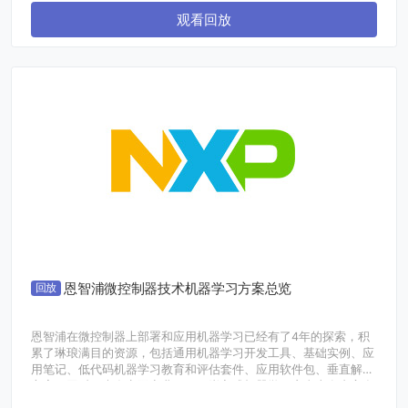
此次，是德科技邀请是德科技系统集成商和创联合科技，一并为用
观看回放
户带来功率器件晶圆级测试完整解决方案。以GaN和SiC为代表的
第三代功率半导体其高耐压，低导通电阻，开关速度快的特点为晶
圆级测量带来了更高挑战，本次和创团队会介绍功率器件晶圆级参
数测量的相关内容，并针对晶圆级测试中常见的高压打火，器件震
荡等问题提供可参考的解决方案。
现场是德科技以及和创联合科技的测试专家都会在现场为用户解答
技术问题。欢迎踊跃参与。
恩智浦微控制器技术机器学习方案总览
回放
恩智浦在微控制器上部署和应用机器学习已经有了4年的探索，积
累了琳琅满目的资源，包括通用机器学习开发工具、基础实例、应
用笔记、低代码机器学习教育和评估套件、应用软件包、垂直解决
方案。同时，也在实际商业项目、嵌入式机器学习赛事上有丰富多
彩的应用。在本次直播中，我们将为大家进行一次大的介绍和梳