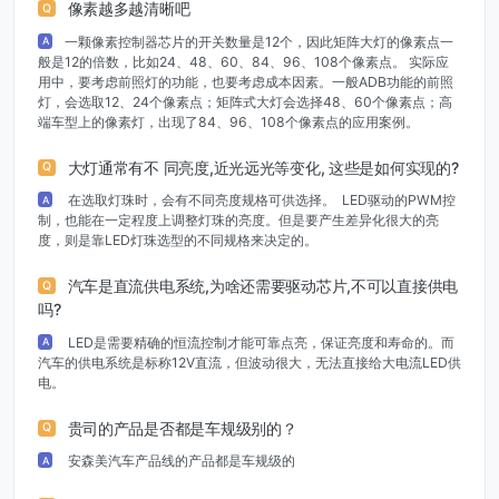
像素越多越清晰吧
Q
一颗像素控制器芯片的开关数量是12个，因此矩阵大灯的像素点一
A
般是12的倍数，比如24、48、60、84、96、108个像素点。 实际应
用中，要考虑前照灯的功能，也要考虑成本因素。一般ADB功能的前照
灯，会选取12、24个像素点；矩阵式大灯会选择48、60个像素点；高
端车型上的像素灯，出现了84、96、108个像素点的应用案例。
大灯通常有不 同亮度,近光远光等变化, 这些是如何实现的?
Q
在选取灯珠时，会有不同亮度规格可供选择。 LED驱动的PWM控
A
制，也能在一定程度上调整灯珠的亮度。但是要产生差异化很大的亮
度，则是靠LED灯珠选型的不同规格来决定的。
汽车是直流供电系统,为啥还需要驱动芯片,不可以直接供电
Q
吗?
LED是需要精确的恒流控制才能可靠点亮，保证亮度和寿命的。而
A
汽车的供电系统是标称12V直流，但波动很大，无法直接给大电流LED供
电。
贵司的产品是否都是车规级别的？
Q
安森美汽车产品线的产品都是车规级的
A