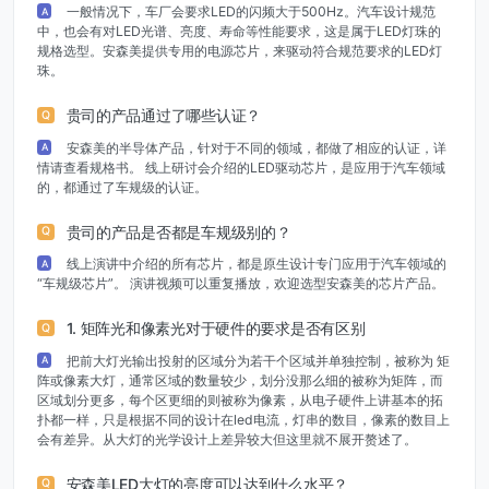
一般情况下，车厂会要求LED的闪频大于500Hz。汽车设计规范
A
中，也会有对LED光谱、亮度、寿命等性能要求，这是属于LED灯珠的
规格选型。安森美提供专用的电源芯片，来驱动符合规范要求的LED灯
珠。
贵司的产品通过了哪些认证？
Q
安森美的半导体产品，针对于不同的领域，都做了相应的认证，详
A
情请查看规格书。 线上研讨会介绍的LED驱动芯片，是应用于汽车领域
的，都通过了车规级的认证。
贵司的产品是否都是车规级别的？
Q
线上演讲中介绍的所有芯片，都是原生设计专门应用于汽车领域的
A
“车规级芯片”。 演讲视频可以重复播放，欢迎选型安森美的芯片产品。
1. 矩阵光和像素光对于硬件的要求是否有区别
Q
把前大灯光输出投射的区域分为若干个区域并单独控制，被称为 矩
A
阵或像素大灯，通常区域的数量较少，划分没那么细的被称为矩阵，而
区域划分更多，每个区更细的则被称为像素，从电子硬件上讲基本的拓
扑都一样，只是根据不同的设计在led电流，灯串的数目，像素的数目上
会有差异。从大灯的光学设计上差异较大但这里就不展开赘述了。
安森美LED大灯的亮度可以达到什么水平？
Q