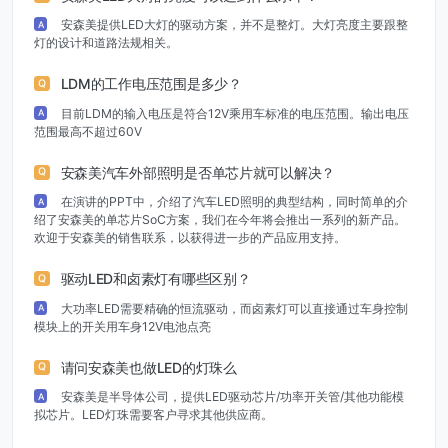
安森美提供LED大灯的驱动方案，并不是整灯。大灯亮度主要跟整
A
灯的设计和道路法规相关。
LDM的工作电压范围是多少？
Q
目前LDM的输入电压是符合12V乘用车标准的电压范围。输出电压
A
范围最高不超过60V
安森美汽车外部照明是否单芯片就可以解决？
Q
在演讲的PPT中，介绍了汽车LED照明的典型结构，同时简单的介
A
绍了安森美的单芯片SoC方案，我们在今年将会推出一系列的新产品。
欢迎于安森美的销售联系，以获得进一步的产品应用支持。
驱动LED和卤素灯有哪些区别？
Q
大功率LED需要精确的恒流驱动，而卤素灯可以直接通过车身控制
A
模块上的开关用车身12V电池点亮
请问安森美也做LED的灯珠么
Q
安森美是半导体公司，提供LED驱动芯片/功率开关管/其他功能模
A
拟芯片。LED灯珠需要客户寻求其他供应商。