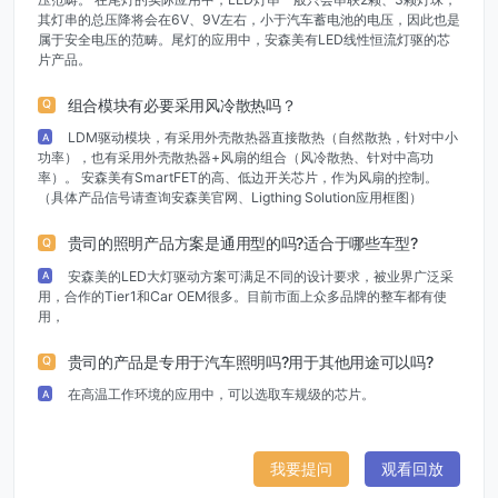
其灯串的总压降将会在6V、9V左右，小于汽车蓄电池的电压，因此也是
属于安全电压的范畴。尾灯的应用中，安森美有LED线性恒流灯驱的芯
片产品。
组合模块有必要采用风冷散热吗？
Q
LDM驱动模块，有采用外壳散热器直接散热（自然散热，针对中小
A
功率），也有采用外壳散热器+风扇的组合（风冷散热、针对中高功
率）。 安森美有SmartFET的高、低边开关芯片，作为风扇的控制。
（具体产品信号请查询安森美官网、Ligthing Solution应用框图）
贵司的照明产品方案是通用型的吗?适合于哪些车型?
Q
安森美的LED大灯驱动方案可满足不同的设计要求，被业界广泛采
A
用，合作的Tier1和Car OEM很多。目前市面上众多品牌的整车都有使
用，
贵司的产品是专用于汽车照明吗?用于其他用途可以吗?
Q
在高温工作环境的应用中，可以选取车规级的芯片。
A
我要提问
观看回放