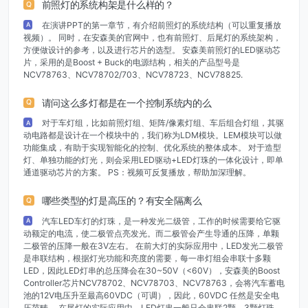
前照灯的系统构架是什么样的？
Q
在演讲PPT的第一章节，有介绍前照灯的系统结构（可以重复播放
A
视频）。 同时，在安森美的官网中，也有前照灯、后尾灯的系统架构，
方便做设计的参考，以及进行芯片的选型。 安森美前照灯的LED驱动芯
片，采用的是Boost + Buck的电源结构，相关的产品型号是
NCV78763、NCV78702/703、NCV78723、NCV78825.
请问这么多灯都是在一个控制系统内的么
Q
对于车灯组，比如前照灯组、矩阵/像素灯组、车后组合灯组，其驱
A
动电路都是设计在一个模块中的，我们称为LDM模块。LEM模块可以做
功能集成，有助于实现智能化的控制、优化系统的整体成本。 对于造型
灯、单独功能的灯光，则会采用LED驱动+LED灯珠的一体化设计，即单
通道驱动芯片的方案。 PS：视频可反复播放，帮助加深理解。
哪些类型的灯是高压的？有安全隔离么
Q
汽车LED车灯的灯珠，是一种发光二级管，工作的时候需要给它驱
A
动额定的电流，使二极管点亮发光。而二极管会产生导通的压降，单颗
二极管的压降一般在3V左右。 在前大灯的实际应用中，LED发光二极管
是串联结构，根据灯光功能和亮度的需要，每一串灯组会串联十多颗
LED，因此LED灯串的总压降会在30~50V（<60V），安森美的Boost
Controller芯片NCV78702、NCV78703、NCV78763，会将汽车蓄电
池的12V电压升至最高60VDC（可调），因此，60VDC 任然是安全电
压范畴。 在尾灯的实际应用中，LED灯串一般只会串联2颗、3颗灯珠，