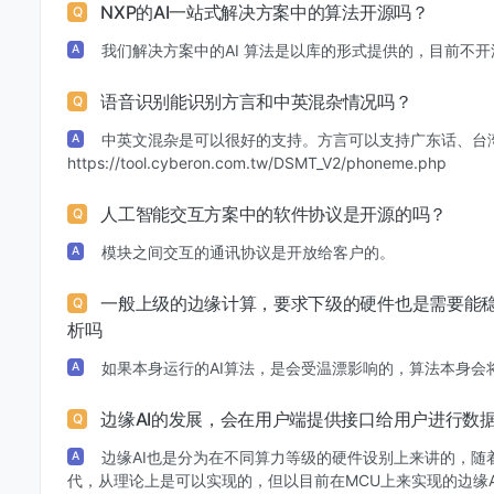
NXP的AI一站式解决方案中的算法开源吗？
Q
我们解决方案中的AI 算法是以库的形式提供的，目前不开
A
语音识别能识别方言和中英混杂情况吗？
Q
中英文混杂是可以很好的支持。方言可以支持广东话、台
A
https://tool.cyberon.com.tw/DSMT_V2/phoneme.php
人工智能交互方案中的软件协议是开源的吗？
Q
模块之间交互的通讯协议是开放给客户的。
A
一般上级的边缘计算，要求下级的硬件也是需要能稳
Q
析吗
如果本身运行的AI算法，是会受温漂影响的，算法本身会
A
边缘AI的发展，会在用户端提供接口给用户进行数
Q
边缘AI也是分为在不同算力等级的硬件设别上来讲的，随
A
代，从理论上是可以实现的，但以目前在MCU上来实现的边缘