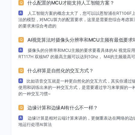
什么配置的MCU才能支持人工智能方案？
Q
人工智能方案的概念太大了，您可以以恩智浦在RT106
A
法的模型，对MCU算力的配置要求，这里是需要您综合考虑算
的要求来综合考虑的
AI视觉算法对摄像头分辨率和MCU主频有最低要求
Q
摄像头的分辨率和MCU主频的要求要看具体的AI 视觉应用。我
A
RT117H 双核M7 的最高主频可以达到1Ghz， M4的主频最高
什么样算是自然化的交互方式？
Q
比如语音交互就是一种更自然化的交互方式，其实你通过
A
使用和训练出来的一种交互方式，是需要通过学习来掌握的一
的一种交互习惯~
边缘计算和边缘AI有什么不一样？
Q
边缘计算是相对云端计算来讲的，更侧重表达在网络的边缘
A
地运行处理AI算法