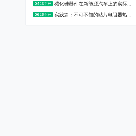
碳化硅器件在新能源汽车上的实际应
0423召开
用设计及注意事项
实践篇：不可不知的贴片电阻器热设
0626召开
计要点