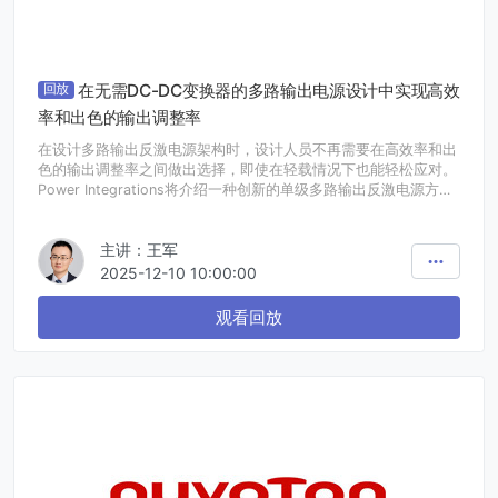
在无需DC-DC变换器的多路输出电源设计中实现高效
回放
率和出色的输出调整率
在设计多路输出反激电源架构时，设计人员不再需要在高效率和出
色的输出调整率之间做出选择，即使在轻载情况下也能轻松应对。
Power Integrations将介绍一种创新的单级多路输出反激电源方案
InnoMux-2，仅需一个变压器可以做到多路的输出，也支持同时实
现恒压和恒流的多路输出，并在多个输出之间提供高效率和出色的
主讲：王军
输出调整率。InnoMux-2可以对每路输出提供精确调整，在整个负
载和输入电压范围内不仅调整精度优于3%，而且同时效率也能保
2025-12-10 10:00:00
持在90%以上。InnoMux2 提供650V/725V/750V/1700V多种电压
选择，具备次级零电压开关进一步提高效率，搭配脉冲共享以消除
观看回放
音频噪声。此外还将展示InnoMux-2在白色家电，电视，照明等需
要多路输出的应用中卓越表现。