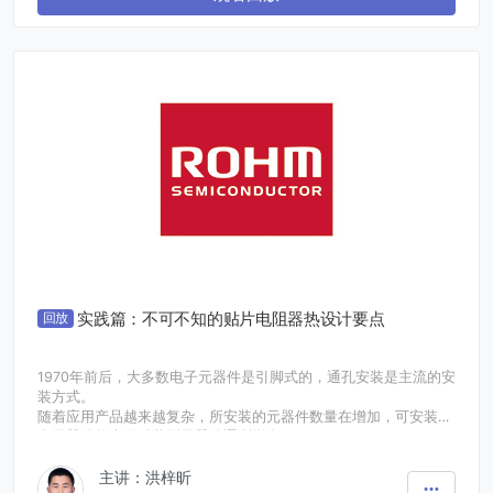
高效的热管理以及合理布局充电基础设施。Microchip的解决方
案，涵盖先进电机控制、电池管理系统和充电解决方案等，对推动
城市交通快速电气化起着重要作用，进而大大减少碳足迹，提升可
持续性。
报名参加本次网络研讨会，了解Microchip如何帮助您着手下一个
电动两轮车设计，并加快产品上市
实践篇：不可不知的贴片电阻器热设计要点
回放
1970年前后，大多数电子元器件是引脚式的，通孔安装是主流的安
装方式。
随着应用产品越来越复杂，所安装的元器件数量在增加，可安装更
多元器件的表面贴装型元器件逐渐增多。
目前，表面贴装型电子元器件已成为主流。然而，随着贴片电阻器
主讲：洪梓昕
安装密度的提高，传统的基于环境温度的管理方法在很多情况下已