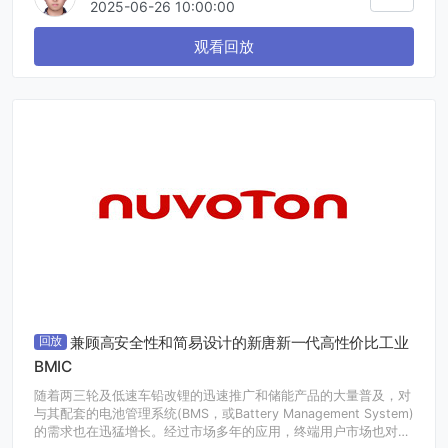
经不再适用。如果电路板的散热不充分，即使施加的功率在额定范
2025-06-26 10:00:00
围内，电阻器的温升也会很大，从而可能导致产品故障。因此，对
于贴片电阻器，尤其是发热量较大的大功率产品而言，需要确认在
观看回放
施加功率时电阻器的实际温度。
本次演讲会，便将向大家传授贴片电阻器热设计方面的知识内容。
兼顾高安全性和简易设计的新唐新一代高性价比工业
回放
BMIC
随着两三轮及低速车铅改锂的迅速推广和储能产品的大量普及，对
与其配套的电池管理系统(BMS，或Battery Management System)
的需求也在迅猛增长。经过市场多年的应用，终端用户市场也对电