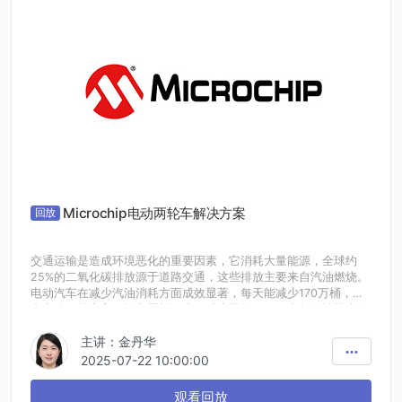
Microchip电动两轮车解决方案
回放
交通运输是造成环境恶化的重要因素，它消耗大量能源，全球约
25%的二氧化碳排放源于道路交通，这些排放主要来自汽油燃烧。
电动汽车在减少汽油消耗方面成效显著，每天能减少170万桶，其
中电动两轮车和三轮车贡献了这一减少量的62%。电气化被视为降
低排放最具成本效益的方式，政策支持至关重要，在中国、印度、
主讲：金丹华
印度尼西亚和越南等国家尤为如此。
然而，快速推进电气化面临诸多关键挑战，包括续航焦虑、电池寿
2025-07-22 10:00:00
命、系统效率、热管理、安全性、防盗以及优化充电基础设施等问
题。应对这些挑战需要先进的电机控制算法、强有力的防盗措施、
观看回放