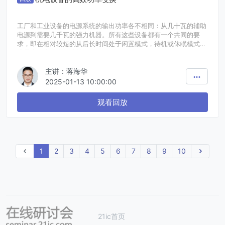
工厂和工业设备的电源系统的输出功率各不相同：从几十瓦的辅助
电源到需要几千瓦的强力机器。所有这些设备都有一个共同的要
求，即在相对较短的从后长时间处于闲置模式，待机或休眠模式力
求最大限度地降低功耗。
在本次会议中，我们将探讨如何在不牺牲空载或峰值负载性能的情
主讲：蒋海华
况下，在整个负载范围内（包括待机和睡眠模式）实现最大功率变
换效率。我们将研究如何以最小的BOM实现这一目标，从而提供精
2025-01-13 10:00:00
确、低本高效、可靠的功率变换。
将涵盖广泛的输出功率范围：从低功率开关到利用功率因数校正和
观看回放
LLC的中等功率设计。
上一页
1
2
3
4
5
6
7
8
9
10
下一页
21ic首页