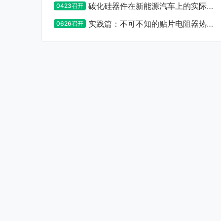
碳化硅器件在新能源汽车上的实际应
0423召开
用设计及注意事项
实践篇：不可不知的贴片电阻器热设
0626召开
计要点