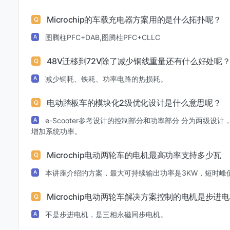
Microchip的车载充电器方案用的是什么拓扑呢？
Q
图腾柱PFC+DAB,图腾柱PFC+CLLC
A
48V迁移到72V除了减少铜线重量还有什么好处呢
Q
减少铜耗、铁耗、功率电路的热损耗。
A
电动踏板车的模块化2级优化设计是什么意思呢？
Q
e-Scooter参考设计的控制部分和功率部分 分为两级
A
增加系统功率。
Microchip电动两轮车的电机最高功率支持多少瓦
Q
本讲座介绍的方案，最大可持续输出功率是3KW，短时峰
A
Microchip电动两轮车解决方案控制的电机是步进
Q
不是步进电机，是三相永磁同步电机。
A