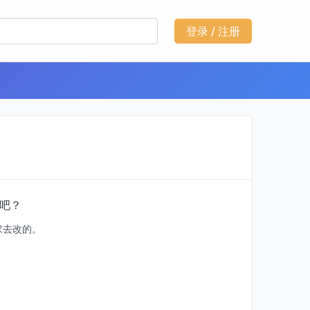
登录 / 注册
是吧？
求去改的。