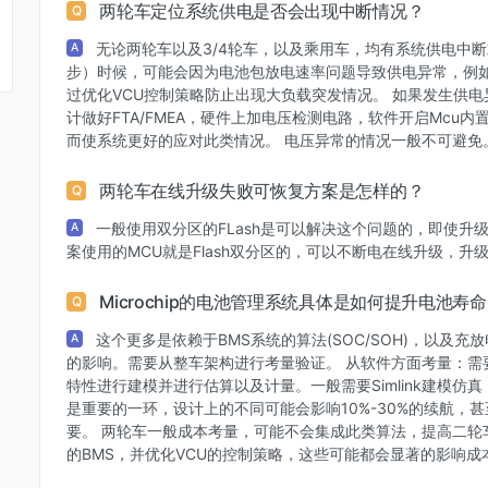
两轮车定位系统供电是否会出现中断情况？
Q
无论两轮车以及3/4轮车，以及乘用车，均有系统供电中
A
步）时候，可能会因为电池包放电速率问题导致供电异常，例如
过优化VCU控制策略防止出现大负载突发情况。 如果发生供
计做好FTA/FMEA，硬件上加电压检测电路，软件开启Mcu
而使系统更好的应对此类情况。 电压异常的情况一般不可避免
两轮车在线升级失败可恢复方案是怎样的？
Q
一般使用双分区的FLash是可以解决这个问题的，即使
A
案使用的MCU就是Flash双分区的，可以不断电在线升级，升
Microchip的电池管理系统具体是如何提升电池
Q
这个更多是依赖于BMS系统的算法(SOC/SOH)，以及
A
的影响。需要从整车架构进行考量验证。 从软件方面考量：需
特性进行建模并进行估算以及计量。一般需要Simlink建模仿
是重要的一环，设计上的不同可能会影响10%-30%的续航，
要。 两轮车一般成本考量，可能不会集成此类算法，提高二轮车
的BMS，并优化VCU的控制策略，这些可能都会显著的影响成