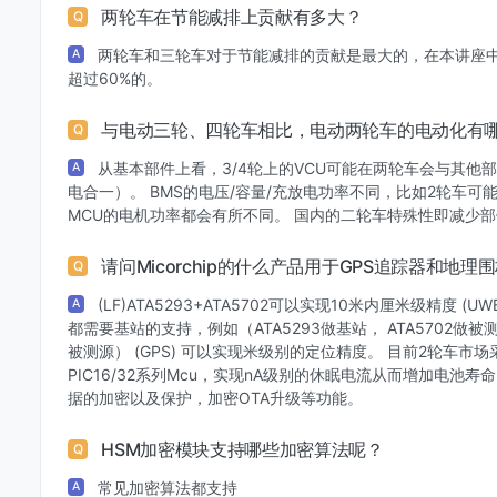
两轮车在节能减排上贡献有多大？
Q
两轮车和三轮车对于节能减排的贡献是最大的，在本讲座
A
超过60%的。
与电动三轮、四轮车相比，电动两轮车的电动化有
Q
从基本部件上看，3/4轮上的VCU可能在两轮车会与其他
A
电合一）。 BMS的电压/容量/充放电功率不同，比如2轮车可能
MCU的电机功率都会有所不同。 国内的二轮车特殊性即减少部
请问Micorchip的什么产品用于GPS追踪器和地理
Q
(LF)ATA5293+ATA5702可以实现10米内厘米级精度 (
A
都需要基站的支持，例如（ATA5293做基站， ATA5702做被测
被测源） (GPS) 可以实现米级别的定位精度。 目前2轮车市场采
PIC16/32系列Mcu，实现nA级别的休眠电流从而增加电池寿
据的加密以及保护，加密OTA升级等功能。
HSM加密模块支持哪些加密算法呢？
Q
常见加密算法都支持
A