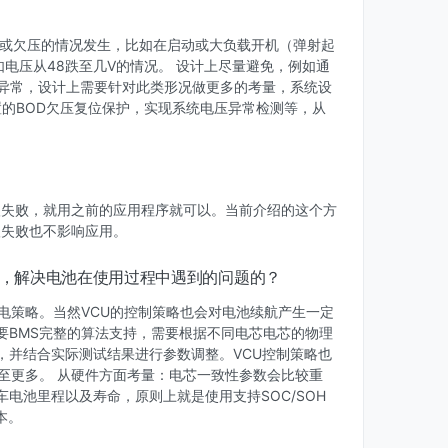
断或欠压的情况发生，比如在启动或大负载开机（弹射起
电压从48跌至几V的情况。 设计上尽量避免，例如通
电异常，设计上需要针对此类形况做更多的考量，系统设
内置的BOD欠压复位保护，实现系统电压异常检测等，从
。
升级失败，就用之前的应用程序就可以。当前介绍的这个方
级失败也不影响应用。
寿命，解决电池在使用过程中遇到的问题的？
充放电策略。当然VCU的控制策略也会对电池续航产生一定
要BMS完整的算法支持，需要根据不同电芯电芯的物理
真，并结合实际测试结果进行参数调整。VCU控制策略也
甚至更多。 从硬件方面考量：电芯一致性参数会比较重
电池里程以及寿命，原则上就是使用支持SOC/SOH
本。