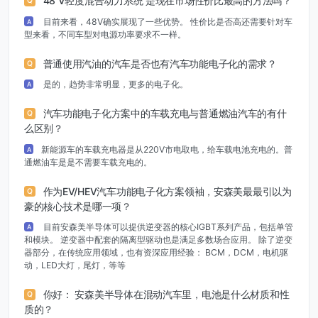
48 V轻度混合动力系统 是现在市场性价比最高的方法吗？
Q
目前来看，48V确实展现了一些优势。 性价比是否高还需要针对车
A
型来看，不同车型对电源功率要求不一样。
普通使用汽油的汽车是否也有汽车功能电子化的需求？
Q
是的，趋势非常明显，更多的电子化。
A
汽车功能电子化方案中的车载充电与普通燃油汽车的有什
Q
么区别？
新能源车的车载充电器是从220V市电取电，给车载电池充电的。普
A
通燃油车是是不需要车载充电的。
作为EV/HEV汽车功能电子化方案领袖，安森美最最引以为
Q
豪的核心技术是哪一项？
目前安森美半导体可以提供逆变器的核心IGBT系列产品，包括单管
A
和模块。 逆变器中配套的隔离型驱动也是满足多数场合应用。 除了逆变
器部分，在传统应用领域，也有资深应用经验： BCM，DCM，电机驱
动，LED大灯，尾灯，等等
你好： 安森美半导体在混动汽车里，电池是什么材质和性
Q
质的？