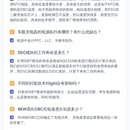
用NTC电阻，其响应速度要快许多，具有较大的优势。这是由于NTC检
测的是DBC温度，由于热阻和热容的影响，响应速度比较慢，而DSC的
二极管做在芯片上，直接检测芯片温度，所以速度快很多，精度也可以
做的比较高。具体的技术细节，请联系厂商销售和代理商。
车载充电器的电源拓扑有哪些？有什么优缺点？
Q
电源中设计PFC，LLC，半桥等拓扑。
A
DSC模块的工作寿命是多久？
Q
车用IGBT模块的寿命是根据AQG324标准进行测试后计算出来的。
A
我们的SSDC和DSC都可以满足新能源车对于行驶里程和使用寿命的要
求，而DSC的测试数据比SSDC更好，计算下来有三倍的寿命。
不同的封装技术对igbt会有影响吗？
Q
封装对IGBT整体性能影响很大，比如温度适应范围，寄生电感和电
A
阻，以及散热性能，EMC性能等。
6KW双向OBC充电速度分别是多少？
Q
6kW的OBC已经确定了充电功率。 充电速度就还要看电池这一块
A
的容量了。