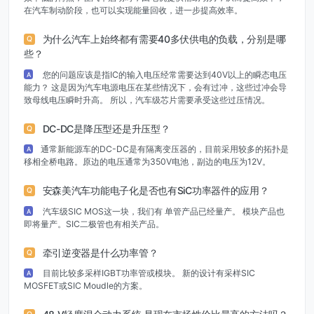
在汽车制动阶段，也可以实现能量回收，进一步提高效率。
为什么汽车上始终都有需要40多伏供电的负载，分别是哪
Q
些？
您的问题应该是指IC的输入电压经常需要达到40V以上的瞬态电压
A
能力？ 这是因为汽车电源电压在某些情况下，会有过冲，这些过冲会导
致母线电压瞬时升高。 所以，汽车级芯片需要承受这些过压情况。
DC-DC是降压型还是升压型？
Q
通常新能源车的DC-DC是有隔离变压器的，目前采用较多的拓扑是
A
移相全桥电路。原边的电压通常为350V电池，副边的电压为12V。
安森美汽车功能电子化是否也有SiC功率器件的应用？
Q
汽车级SIC MOS这一块，我们有 单管产品已经量产。 模块产品也
A
即将量产。SIC二极管也有相关产品。
牵引逆变器是什么功率管？
Q
目前比较多采样IGBT功率管或模块。 新的设计有采样SIC
A
MOSFET或SIC Moudle的方案。