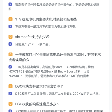
安森美半导体顾名思义是提供半导体器件的，不是提供电池供应
A
的。
1. 车载充电机的主要充电对象都包括哪些
Q
车载充电器一般对汽车内部动力电池进行充电。
A
sic mosfet支持多少V?
Q
目前量产了1200V的产品。
A
一般做车灯用的是非隔离电源还是隔离电源啊，有何要求
Q
或者规避的么
一般是非隔离电源，高端的是Boost + Buck两级结构，比如
A
NCV78763 低端的可以考虑Buck 或 Buck-Boost结构，比如
NCV30160 要求的话，需要参考相关标准和OEM厂商的需求
DSC模块支持最大的输出功率？
Q
DSC模块可以并联使用，因此可以支持超过200KW的更大功率。
A
DSC模块的响应速度是多少？
Q
DSC模块具有芯片上的温度检测二极管，相对于传统的IGBT模块采
A