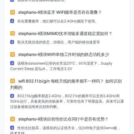
stephano-I模块蓝牙 WIFI频率是否存在重叠？
Q
存在重叠频率，他们都可以在2.4GHz频段下使用。
A
stephano-I模块MIMO技术传输多通道稳定度如何？
Q
取决无线信道的状态，信噪比，用户端的移动速度等
A
stephano-I模块WIFI单独工作时候的静态功耗多少
Q
该模块datasheet记录的在常温25℃，60%湿度下，Supply
A
Current Sleep 是5μA， 工作电压3.3V
wifi 802.11.b/g/n 每根天线的频率都不一样吗？ 如何识别
Q
判断的
802.11b/g频率都是2.4GHz，802.11n的频率可以支持2.4GHz和
A
5GHz运行，具备更高的传输速率，可靠性也有了明显提高。具体可以通
过设备规格说明来识别和判断。
stephano-I模块目前性价比在同行中是否有优势？
Q
性价比比较高，该模块的认证很齐全，伍尔特电子提供Demo板，
A
技术支持。