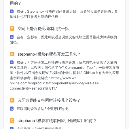
用的？
您好，Stephano-I模块内部已集成天线，两者的天线是共用的，具
A
体设计也可以参考对应的评估板。
空间上是否易受墙体阻抗干扰
Q
会有一定影响，因此可以适当调整设备模块位置尽量减少障碍物的
A
阻挡。
stephano-I模块有哪些开发工具包？
Q
您好，为方便研发工程师进行快速开发，伍尔特电子提供了大量的
A
开发工具包，以WiFi为例包含了“AT Commander Tool”，一款安装在电
脑上软件以AT指令实现WiFi模块的控制，同时在GitHub上有大量的应用
案例可供参考，网址链接：https://www.we-
online.com/en/products/components/service/wireless-
connectivity-sensors?#i8117
蓝牙方案能支持同时连接几个设备？
Q
可以同时设置多达3个蓝牙LE连接。
A
stephano-I模块在物联网应用领域应用如何？
Q
该模块可以在物联网领域应用。
A