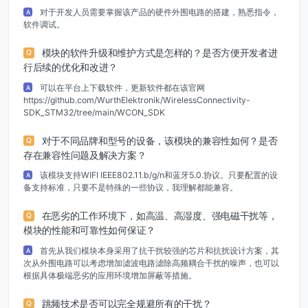
对于开发人员需要掌握该产品的硬件外围电路的搭建，熟悉指令，
A
软件调试。
模块的软件升级和维护方式是怎样的？是否方便开发者进
Q
行后续的优化和改进？
可以在平台上下载软件，更新软件都在该官网
A
https://github.com/WurthElektronik/WirelessConnectivity-
SDK_STM32/tree/main/WCON_SDK
对于不同品牌和型号的设备，该模块的兼容性如何？是否
Q
存在兼容性问题及解决方案？
该模块支持WIFI IEEE802.11.b/g/n和蓝牙5.0.协议。只要配置的设
A
备支持标准，只要不是特殊的一些协议，我理解都能兼容。
在恶劣的工作环境下，如高温、高湿度、强电磁干扰等，
Q
模块的性能和可靠性如何保证？
首先从我们模块本身采用了抗干扰较强的芯片和抗扰设计方案，其
A
次从外围电路可以考虑增加滤波电路滤除高频耦合干扰的噪声，也可以
根据具体极端恶劣的应用环境增加屏蔽等措施。
跳频技术是否可以完全规避所有的干扰？
Q