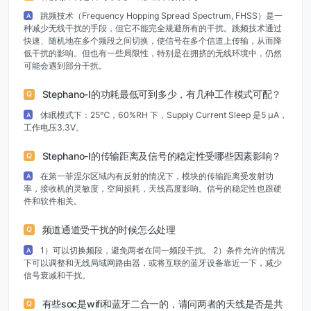
跳频技术（Frequency Hopping Spread Spectrum, FHSS）是一
A
种减少无线干扰的手段，但它不能完全规避所有的干扰。跳频技术通过
快速、随机地在多个频段之间切换，使信号在多个信道上传输，从而降
低干扰的影响。但也有一些局限性，特别是在拥挤的无线环境中，仍然
可能会遇到部分干扰。
Stephano-I的功耗最低可到多少，有几种工作模式可配？
Q
休眠模式下：25℃，60%RH 下，Supply Current Sleep 是5 μA，
A
工作电压3.3V。
Stephano-I的传输距离及信号的稳定性受哪些因素影响？
Q
在第一菲涅尔区域内有反射的情况下，模块的传输距离受发射功
A
率，接收机的灵敏度，空间损耗，天线高度影响。信号的稳定性也跟硬
件和软件相关。
频道通道受干扰的时候怎么处理
Q
1）可以切换频段，避免两者在同一频段干扰。 2）条件允许的情况
A
下可以调整和无线局域网路由器，或将互联的蓝牙设备靠近一下，减少
信号衰减和干扰。
有些soc是wifi和蓝牙二合一的，请问两者的天线是否是共
Q