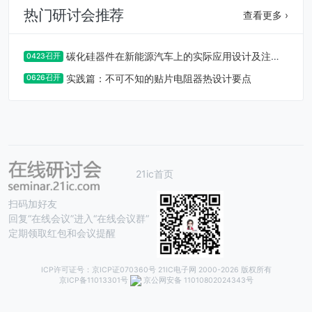
热门研讨会推荐
查看更多 ›
碳化硅器件在新能源汽车上的实际应用设计及注意
0423召开
事项
实践篇：不可不知的贴片电阻器热设计要点
0626召开
21ic首页
扫码加好友
回复“在线会议”进入“在线会议群”
定期领取红包和会议提醒
ICP许可证号：京ICP证070360号 21IC电子网 2000-
2026 版权所有
京ICP备11013301号
京公网安备 11010802024343号