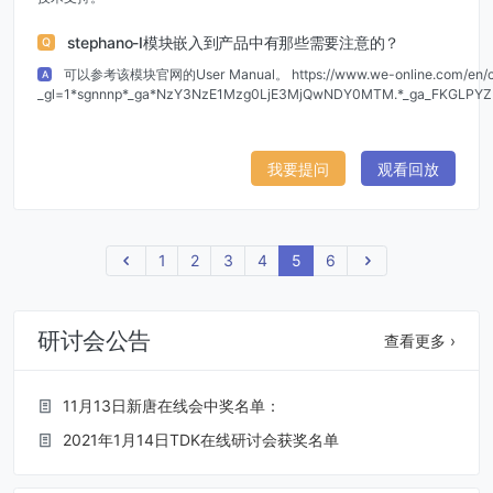
stephano-I模块嵌入到产品中有那些需要注意的？
Q
可以参考该模块官网的User Manual。 https://www.we-online.com/en/co
A
_gl=1*sgnnnp*_ga*NzY3NzE1Mzg0LjE3MjQwNDY0MTM.*_ga_FKGLP
我要提问
观看回放
上一页
1
2
3
4
5
6
下一页
研讨会公告
查看更多 ›
11月13日新唐在线会中奖名单：
2021年1月14日TDK在线研讨会获奖名单