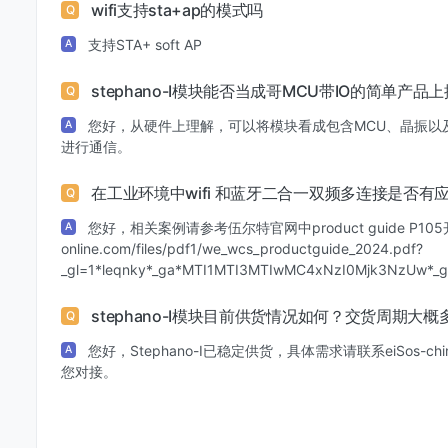
wifi支持sta+ap的模式吗
Q
支持STA+ soft AP
A
stephano-I模块能否当成哥MCU带IO的简单产品
Q
您好，从硬件上理解，可以将模块看成包含MCU、晶振以及
A
进行通信。
在工业环境中wifi 和蓝牙二合一双频多连接是否有
Q
您好，相关案例请参考伍尔特官网中product guide P105
A
online.com/files/pdf1/we_wcs_productguide_2024.pdf?
_gl=1*leqnky*_ga*MTI1MTI3MTIwMC4xNzI0Mjk3NzUw*
stephano-I模块目前供货情况如何？交货周期大
Q
您好，Stephano-I已稳定供货，具体需求请联系eiSos-ch
A
您对接。