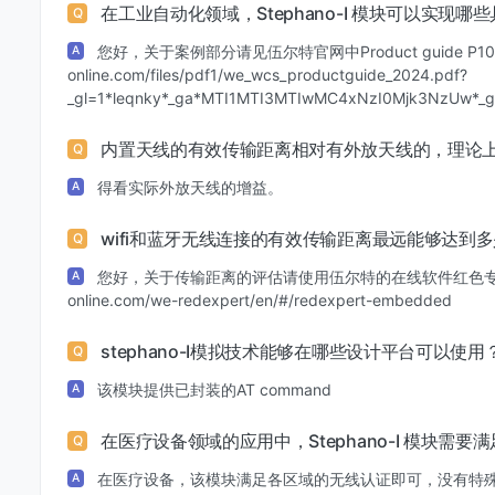
在工业自动化领域，Stephano-I 模块可以实
Q
您好，关于案例部分请见伍尔特官网中Product guide P105
A
online.com/files/pdf1/we_wcs_productguide_2024.pdf?
_gl=1*leqnky*_ga*MTI1MTI3MTIwMC4xNzI0Mjk3NzUw*
内置天线的有效传输距离相对有外放天线的，理论
Q
得看实际外放天线的增益。
A
wifi和蓝牙无线连接的有效传输距离最远能够达到
Q
您好，关于传输距离的评估请使用伍尔特的在线软件红色专家，相关链接
A
online.com/we-redexpert/en/#/redexpert-embedded
stephano-Ⅰ模拟技术能够在哪些设计平台可以使用
Q
该模块提供已封装的AT command
A
在医疗设备领域的应用中，Stephano-I 模块需
Q
在医疗设备，该模块满足各区域的无线认证即可，没有特
A