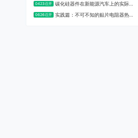
碳化硅器件在新能源汽车上的实际应
0423召开
用设计及注意事项
实践篇：不可不知的贴片电阻器热设
0626召开
计要点