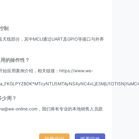
上控制
天线部分，其中MCU通过UART及GPIO等接口与外界
应用的操作性？
开始应用案例介绍，相关链接：https://www.we-
_ga_FKGLPYZBDK*MTcyNTU5MTAyNS4yNC4xLjE3MjU1OTI5NjYuMC4
概多少周？
ina@we-online.com，我们将有专业的本地销售人员跟
我要提问
观看回放