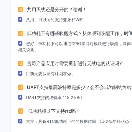
共用天线还是分开的？谢谢！
Q
共用，可以同时支持蓝牙和WiFi
A
低功耗下有哪些唤醒方式？从休眠到唤醒工作，时
Q
您好，低功耗下可以通过GPIO接口对模块进行唤醒，具体唤
A
相关说明。
贵司产品应用时需要重新进行无线电的认证吗?
Q
目前无委认证有计划在做。
A
UART支持最高波特率是多少？会不会成为制约终
Q
UART支持的波特率 115.2 kBd
A
低功耗模式下支持rtc吗？
Q
支持，具备RTC低功耗下的的数据传输，以便低功耗状态
A