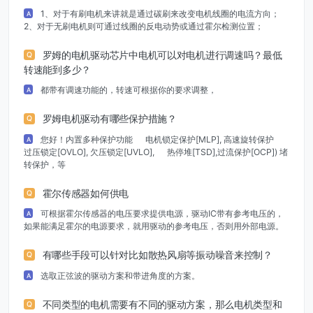
1、对于有刷电机来讲就是通过碳刷来改变电机线圈的电流方向；
A
2、对于无刷电机则可通过线圈的反电动势或通过霍尔检测位置；
罗姆的电机驱动芯片中电机可以对电机进行调速吗？最低
Q
转速能到多少？
都带有调速功能的，转速可根据你的要求调整，
A
罗姆电机驱动有哪些保护措施？
Q
您好！内置多种保护功能 电机锁定保护[MLP], 高速旋转保护
A
过压锁定[OVLO], 欠压锁定[UVLO], 热停堆[TSD],过流保护[OCP]) 堵
转保护，等
霍尔传感器如何供电
Q
可根据霍尔传感器的电压要求提供电源，驱动IC带有参考电压的，
A
如果能满足霍尔的电源要求，就用驱动的参考电压，否则用外部电源。
有哪些手段可以针对比如散热风扇等振动噪音来控制？
Q
选取正弦波的驱动方案和带进角度的方案。
A
不同类型的电机需要有不同的驱动方案，那么电机类型和
Q