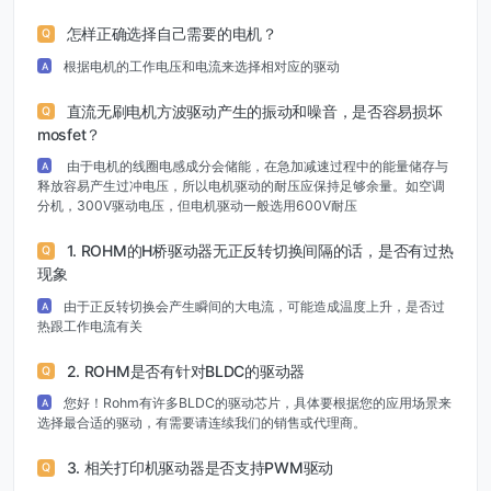
怎样正确选择自己需要的电机？
Q
根据电机的工作电压和电流来选择相对应的驱动
A
直流无刷电机方波驱动产生的振动和噪音，是否容易损坏
Q
mosfet？
由于电机的线圈电感成分会储能，在急加减速过程中的能量储存与
A
释放容易产生过冲电压，所以电机驱动的耐压应保持足够余量。如空调
分机，300V驱动电压，但电机驱动一般选用600V耐压
1. ROHM的H桥驱动器无正反转切换间隔的话，是否有过热
Q
现象
由于正反转切换会产生瞬间的大电流，可能造成温度上升，是否过
A
热跟工作电流有关
2. ROHM是否有针对BLDC的驱动器
Q
您好！Rohm有许多BLDC的驱动芯片，具体要根据您的应用场景来
A
选择最合适的驱动，有需要请连续我们的销售或代理商。
3. 相关打印机驱动器是否支持PWM驱动
Q