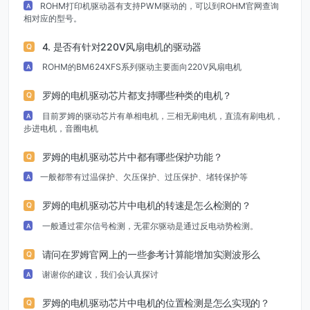
ROHM打印机驱动器有支持PWM驱动的，可以到ROHM官网查询
A
相对应的型号。
4. 是否有针对220V风扇电机的驱动器
Q
ROHM的BM624XFS系列驱动主要面向220V风扇电机
A
罗姆的电机驱动芯片都支持哪些种类的电机？
Q
目前罗姆的驱动芯片有单相电机，三相无刷电机，直流有刷电机，
A
步进电机，音圈电机
罗姆的电机驱动芯片中都有哪些保护功能？
Q
一般都带有过温保护、欠压保护、过压保护、堵转保护等
A
罗姆的电机驱动芯片中电机的转速是怎么检测的？
Q
一般通过霍尔信号检测，无霍尔驱动是通过反电动势检测。
A
请问在罗姆官网上的一些参考计算能增加实测波形么
Q
谢谢你的建议，我们会认真探讨
A
罗姆的电机驱动芯片中电机的位置检测是怎么实现的？
Q