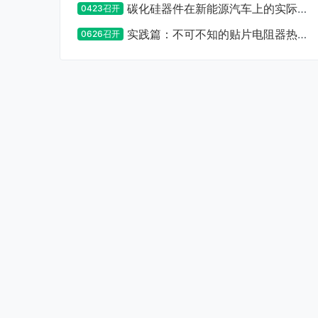
碳化硅器件在新能源汽车上的实际应
0423召开
用设计及注意事项
实践篇：不可不知的贴片电阻器热设
0626召开
计要点