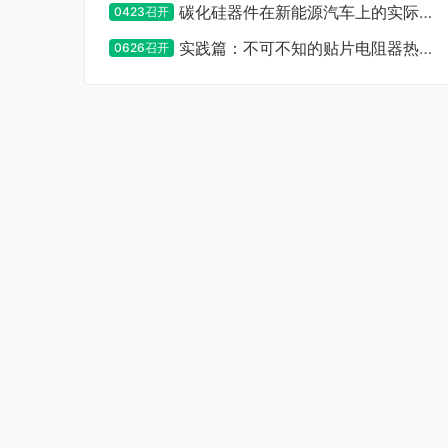
碳化硅器件在新能源汽车上的实际应
0423召开
用设计及注意事项
实践篇：不可不知的贴片电阻器热设
0626召开
计要点