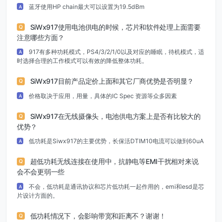
蓝牙使用HP chain最大可以设置为19.5dBm
A
SiWx917使用电池供电的时候，芯片和软件处理上面需要
Q
注意哪些方面？
917有多种功耗模式，PS4/3/2/1/0以及对应的睡眠，待机模式，适
A
时选择合理的工作模式可以有效的降低整体功耗。
SiWx917目前产品定价上面和其它厂商优势是否明显？
Q
价格取决于应用，用量，具体的IC Spec 资源等众多因素
A
SiWx917在无线摄像头，电池供电方案上是否有比较大的
Q
优势？
低功耗是Siwx917的主要优势，长保活DTIM10电流可以做到60uA
A
超低功耗无线连接在使用中，抗静电等EMI干扰相对来说
Q
会不会更弱一些
不会，低功耗是通讯协议和芯片低功耗一起作用的，emi和esd是芯
A
片设计方面的。
低功耗情况下，会影响带宽和距离不？谢谢！
Q