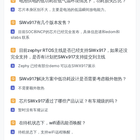
电池供电的低功耗在低气温环境情况下，功耗损失占比？
Q
芯片本身区别不大，主要是电池的低温瞬间放电能力。
A
SiWx917有几个版本发售？
Q
目前SOC和NCP的芯片已经完全发布，具体信息请和edom和
A
silabs 联系
目前zephyr RTOS主线是否已经支持SiWx917，如果还没
Q
完全支持，是否有计划把SiWx917支持提交到主线
Zephy 已经有部分demo 可以在SIWX917展示
A
SiWx917解决方案中低功耗设计是否需要考虑额外散热？
Q
不需要额外散热
A
芯片SiWx917通过了哪些产品认证？有车规级的吗？
Q
暂时没有车规认证
A
在待机状态下，wifi通讯能否唤醒？
Q
待机状态下，支持wiFi远程唤醒，
A