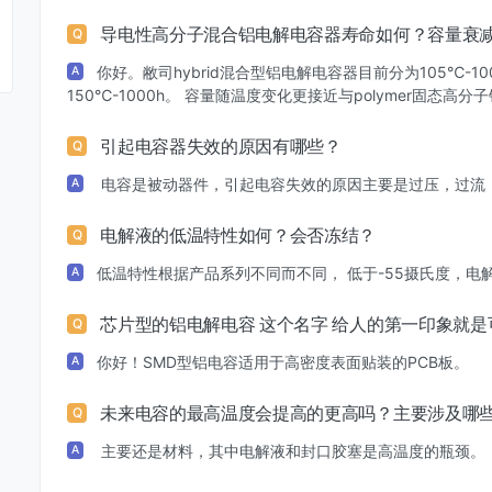
导电性高分子混合铝电解电容器寿命如何？容量衰
Q
你好。敝司hybrid混合型铝电解电容器目前分为105℃-1000
A
150℃-1000h。 容量随温度变化更接近与polymer固态高
引起电容器失效的原因有哪些？
Q
电容是被动器件，引起电容失效的原因主要是过压，过流
A
电解液的低温特性如何？会否冻结？
Q
低温特性根据产品系列不同而不同， 低于-55摄氏度，电
A
芯片型的铝电解电容 这个名字 给人的第一印象就
Q
你好！SMD型铝电容适用于高密度表面贴装的PCB板。
A
未来电容的最高温度会提高的更高吗？主要涉及哪
Q
主要还是材料，其中电解液和封口胶塞是高温度的瓶颈
A