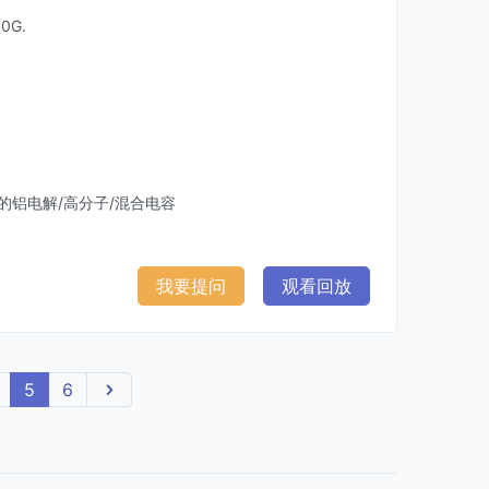
G.
的铝电解/高分子/混合电容
我要提问
观看回放
5
6
下一页