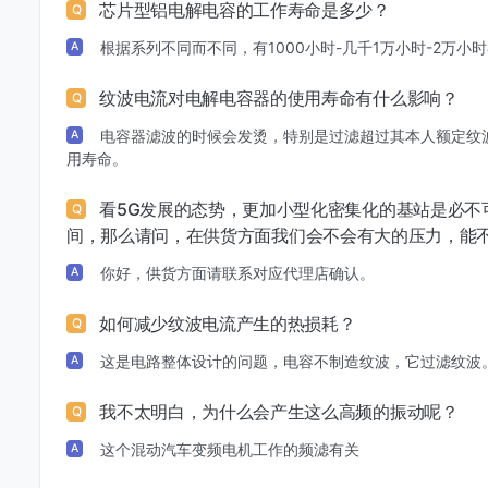
芯片型铝电解电容的工作寿命是多少？
Q
根据系列不同而不同，有1000小时-几千1万小时-2万小
A
纹波电流对电解电容器的使用寿命有什么影响？
Q
电容器滤波的时候会发烫，特别是过滤超过其本人额定纹
A
用寿命。
看5G发展的态势，更加小型化密集化的基站是必不
Q
间，那么请问，在供货方面我们会不会有大的压力，能
你好，供货方面请联系对应代理店确认。
A
如何减少纹波电流产生的热损耗？
Q
这是电路整体设计的问题，电容不制造纹波，它过滤纹波
A
我不太明白，为什么会产生这么高频的振动呢？
Q
这个混动汽车变频电机工作的频滤有关
A