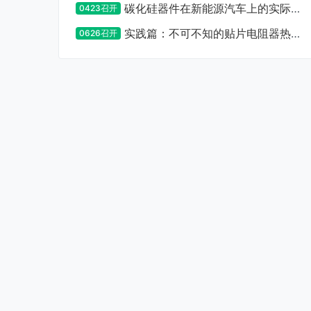
碳化硅器件在新能源汽车上的实际应
0423召开
用设计及注意事项
实践篇：不可不知的贴片电阻器热设
0626召开
计要点