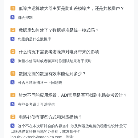
低噪声运算放大器主要是防止差模噪声，还是共模噪声？
Q
都会抑制
A
数据库如何建了？数据标准是统一模式吗？
Q
您指的是什么数据库
A
什么情况下需要考虑噪声对电路带来的影响
Q
测量小信号时或者噪声对你测试结果有干扰时
A
数据挖掘的数据有效率能达到多少？
Q
可否再详细描述一下问题吗
A
针对不同的应用场景，ADI官网是否可找到电路参考设计？
Q
有些参考设计可以提供
A
电路补偿有哪些方式和对应措施？
Q
这个不在本次研讨会的内容当中 涉及到运放电路的稳定性设计 您可
A
以联系骏龙科技当地的办事处，或发邮件至
inquiry.cytech@macnica.com，谢谢。