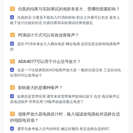
仿真的结果与实际测试的相差有多大，受哪些因素影响？
Q
仿真的话 主要是不能加入PCB的影响 初次之外都可以包含 基本上
A
板子设计比较好的话 仿真结果和实际测试结果很接近
PCB设计方式可以有效改善噪声？
Q
是的 PCB本身会引入耦合电容 耦合电感 这些也是会影响电路噪声
A
的
ADA4077可以用于什么信号放大？
Q
这是一个比较典型的ADI低噪声放大器 一般的仪器仪表 工业自动化
A
应用均可以使用这个
影响最大的是哪种噪声？
Q
如果您是宽带应用 通常来讲宽带噪声影响比较大 包含 电压噪声以
A
及电流噪声 窄带应用 1/f噪声就值得重点考虑了
低噪声放大器电路设计时，输入端滤波电路如何选择合适
Q
的电阻电容值？
通常先参考输入信号的特征 确定好频段 然后选择合适的RC
A