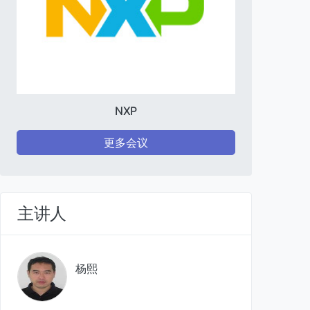
NXP
更多会议
主讲人
杨熙